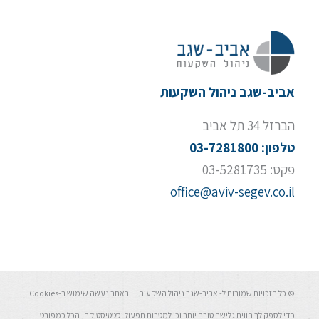
אביב-שגב ניהול השקעות
הברזל 34 תל אביב
טלפון: 03-7281800
פקס: 03-5281735
office@aviv-segev.co.il
© כל הזכויות שמורות ל- אביב-שגב ניהול השקעות באתר נעשה שימוש ב-Cookies
כדי לספק לך חווית גלישה טובה יותר וכן למטרות תפעול וסטטיסטיקה, הכל כמפורט