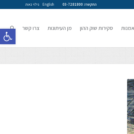
התקשרו: 03-7281800
English
גילוי נאות
אמנות
סקירות שוק ההון
מן העיתונות
צרו קשר
פתח סרגל 